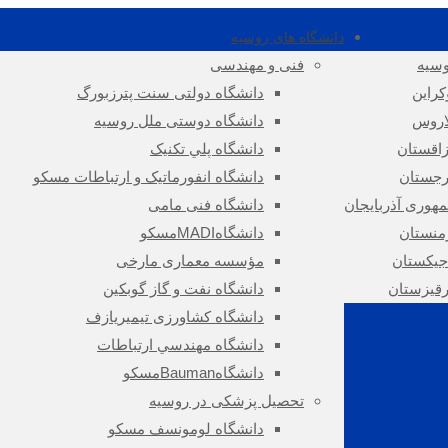
دانشگاه های روسیه
سیه
فنی و مهندسی
کراین
دانشگاه دولتی سنت پترزبورگ
اروس
دانشگاه دوستی ملل روسیه
اقستان
دانشگاه پلي تکنيک
جستان
دانشگاه انفورماتيک و ارتباطات مسکو
هوری آذربایجان
دانشگاه فنی مامی
منستان
دانشگاهMADIمسکو
جیکستان
مؤسسه معماری مارخی
قیزستان
دانشگاه نفت و گاز گوبکین
دانشگاه کشاورزی تیمیریازف
دانشگاه مهندسي ارتباطات
دانشگاهBaumanمسکو
تحصیل پزشکی در روسیه
دانشگاه لومونسف مسکو