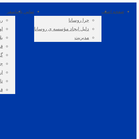
صفحه اصلی
درباره ما
تماس با ما
سفر
چرا روسانا
رو
دلیل ایجاد مؤسسه ی روسانا
او
مدیریت
بل
قز
گر
جم
ار
تا
قر