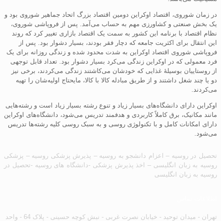
در زمان شوروی، اقتصاد اوکراین دومین اقتصاد بزرگ اتحاد جماهیر شوروی بود و
یک بخش صنعتی و کشاورزی مهم به حساب می‌آمد. پس از فروپاشی شوروی،
نظام اقتصاد با برنامه این کشور به سمت یک اقتصاد بازاری تغییر کرد که روند
این انتقال برای اکثریت جامعه که دچار فقر بودند، بسیار دشوار بود. پس از
فروپاشی شوروی اقتصاد اوکراین به شدت محدود شده و زندگی روزانه برای یک
فرد معمولی که در اوکراین زندگی می‌کرد بسیار دشوار بود. تعداد قابل توجهی
از روستاییان بوسیلهٔ غذایی که خودشان می‌کاشتند زندگی می‌کردند، برخی نیز
دو یا چند شغل داشتند و از طریق مبادله کالا با کالا، مایحتاج اولیه‌شان را تهیه
می‌کردند.
اوکراین دارای دانشگاه‌های بسیار زیاد و تنوع رشته بسیار زیاد است و رشته‌هایی
مانند مکانیک، برق کاملاً کاربردی و هدفمند تدریس می‌شود، دانشگاه‌های اوکراین
دارای امکانات کامل و با تکنولوژی روسی و به سبک روسی کلیه رشته‌ها تدریس
می‌شود.
تحصیل در روسیه – اعزام دانشجو به روسیه – پذیرش پزشکی روسیه – پزشکی
روسیه به زبان انگلیسی – اخذ پذیرش پزشکی -دانشگاه های روسیه -تحصیل در
روسیه به زبان انگلیسی
اطلاعات تماس
تهران - میدان توحید - خیابان نصرت غربی - نبش کوچه حسینی - پلاک 64 - واحد