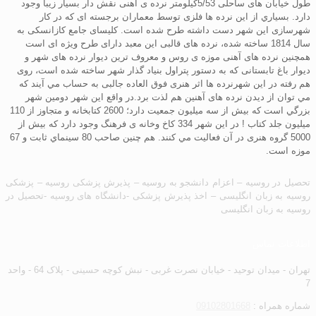
طول خيابان های ساحلی 5/53کيلومتر نرده ی آهنی نقش دار بسيار زيبا وجود
دارد. بسياري از اين نرده ها فلزی توسط معماران برجسته ای که در کار
شهرسازی اين شهر دست داشته طرح شده است. کليسای جامع کازانسکی به
سال 1814 ساخته شده، نرده های قالبی اين معبد دارای طرح ويژه ای است
همچنين نرده های آهنی موزه ی روس و معروف ترين ديوار نرده های شهر و
ديوار باغ تابستانی که به دستور پتراول بنياد گذار شهر ساخته شده است، روی
هم رفته در اين شهرنرده ها اثر هنری فوق العاده جالبی به حساب مي آيند که
مي توان از ديدن نرده های آهنين هم لذت برد.در واقع اين شهر دومين شهر
بزرگي است که بيش از سه ميليون جمعيت دارد؛ 2600 کتابخانه و متجاوز از 110
ميليون جلد کتاب ! در اين شهر 334 کاخ وخانه ی فرهنگ وجود دارد که بيش از
5000 گروه هنری در آن فعاليت مي کنند. هم چنين صاحب 80 سينماي ثابت و 67
موزه است.
تحصیل در روسیه – اعزام دانشجو به روسیه – پذیرش پزشکی روسیه – پزشکی
روسیه به زبان انگلیسی – اخذ پذیرش پزشکی -دانشگاه های روسیه -تحصیل در
روسیه به زبان انگلیسی
اطلاعات تماس
تهران - میدان توحید - خیابان نصرت غربی - نبش کوچه حسینی - پلاک 64 - واحد
7
شماره همراه :
09102801668