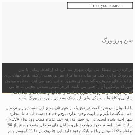
سن پترزبورگ
در کره زمين مشکل مي توان شهري پيدا کرد که از لحاظ زيبايي با سن
پترزبورگ برابري کند، هر ساله ده ها هزار نفر توريست از کليه نقاط جهان برای
بازديد بناهای معروف و گنجينه های مشهور به اين شهر مي آيند،. منظره موزون
شهر که پوشکين آن را چنين مي ناميد، اثر فراموش نشدنی عجيبی به جا مي
گذارد. نرده ها و طارم هاي فلزي پارک ها و خيابانها و ميدان ها و خيابان های
ساحلی و کاخ ها از ويژگی های بارز سبک معماری سن پیترزبورگ است.
با اطمينان مي شود گفت در هيچ يک از شهرهای جهان اين همه ديوار و نرده ی
آهنی شگفت انگيز و با ابهت وجود ندارد، پيچ و خم های سياه آن ها با منظره
شهر اجين شده است. در اين شهر که روی چند جزيره مصب رود نوا ( NEVA )
ساخته شده است، حدود چهارصد پل و خيابان های ساحلي متعدد و بيش از 80
بولوار و 300 ميدان وباغ و پارک وجود دارد، اين جا روی پل ها 11 کيلومتر و در